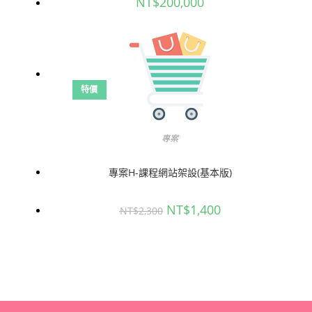
NT$
200,000
特價
專案
專案H-課程網站架設(基本版)
原
目
NT$
1,400
NT$
2,300
始
前
價
價
格：
格：
NT$2,300。
NT$1,400。