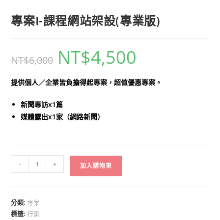
專案I-課程網站架設(專業版)
NT$
4,500
原
目
NT$
6,000
始
前
價
價
格：
格：
NT$6,000。
NT$4,500。
提供個人／企業皆負擔得起專案，超值優惠專案。
新聞專訪x1篇
媒體露出x1家（網路新聞）
專
-
+
加入購物車
案
I-
課
分類:
專案
程
標籤:
行銷