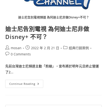
迪士尼告別電視頻道 為何迪士尼非做Disney+不可？
迪士尼告別電視 為何迪士尼非做
Disney+ 不可？
Post
Post
Post
mosan
2022 年 2 月 21 日
經典行銷案例
author:
published:
category:
Post
0 Comments
comments:
先前台灣迪士尼頻道主動「剪線」，宣布將於明年元旦終止營運
了2...
迪
Continue Reading
士
尼
告
別
電
視