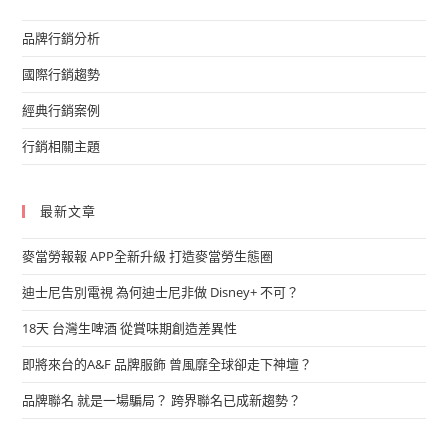
品牌行銷分析
國際行銷趨勢
經典行銷案例
行銷相關主題
最新文章
麥當勞報報 APP全新升級 打造麥當勞生態圈
迪士尼告別電視 為何迪士尼非做 Disney+ 不可？
18天 台灣生啤酒 從賞味期創造差異性
即將來台的A&F 品牌服飾 曾風靡全球卻走下神壇？
品牌聯名 就是一場騙局？ 跨界聯名已成新趨勢？