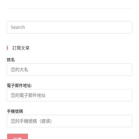
購
物
嘉
年
華,
創
造
節
慶
成
為
訂閱文章
電
商
新
姓名
趨
勢
電子郵件地址:
手機號碼