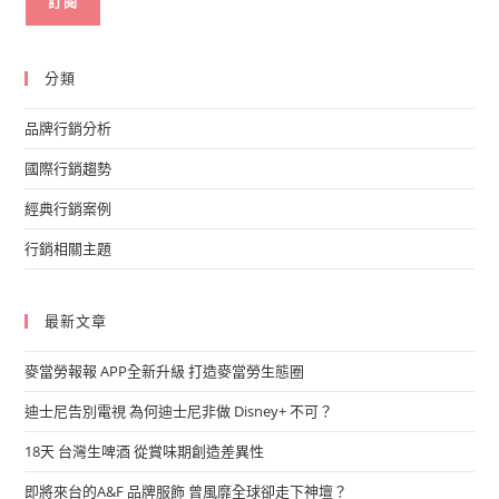
分類
品牌行銷分析
國際行銷趨勢
經典行銷案例
行銷相關主題
最新文章
麥當勞報報 APP全新升級 打造麥當勞生態圈
迪士尼告別電視 為何迪士尼非做 Disney+ 不可？
18天 台灣生啤酒 從賞味期創造差異性
即將來台的A&F 品牌服飾 曾風靡全球卻走下神壇？