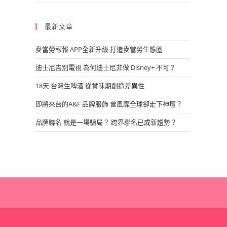
最新文章
麥當勞報報 APP全新升級 打造麥當勞生態圈
迪士尼告別電視 為何迪士尼非做 Disney+ 不可？
18天 台灣生啤酒 從賞味期創造差異性
即將來台的A&F 品牌服飾 曾風靡全球卻走下神壇？
品牌聯名 就是一場騙局？ 跨界聯名已成新趨勢？