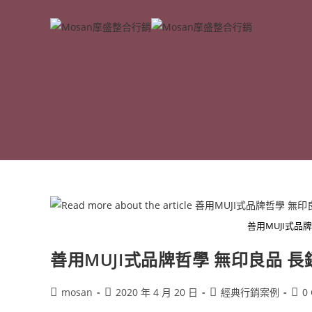
Skip
to
content
善用MUJI式品
善用MUJI式品牌哲學 無印良品 
Post
Post
Post
Post
mosan
2020 年 4 月 20 日
經典行銷案例
0
author:
published:
category:
com