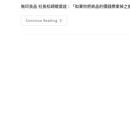
無印良品 社長松崎曉曾說：「如果你把商品的價錢標拿掉之後，
善
Continue Reading
用
MUJI
式
品
牌
哲
學
無
印
良
品
長
銷
不
衰
的
秘
密