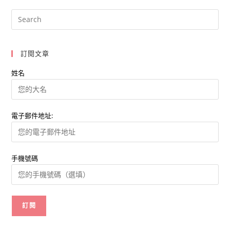
銷
？
掌
握
各
種
行
訂閱文章
銷
工
具
姓名
創
造
最
高
效
益
電子郵件地址:
手機號碼