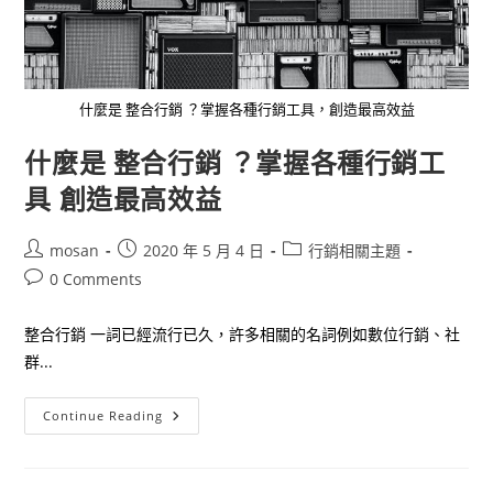
什麼是 整合行銷 ？掌握各種行銷工具，創造最高效益
什麼是 整合行銷 ？掌握各種行銷工
具 創造最高效益
Post
Post
Post
mosan
2020 年 5 月 4 日
行銷相關主題
author:
published:
category:
Post
0 Comments
comments:
整合行銷 一詞已經流行已久，許多相關的名詞例如數位行銷、社
群...
什
Continue Reading
麼
是
整
合
行