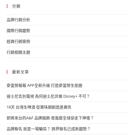
分類
品牌行銷分析
國際行銷趨勢
經典行銷案例
行銷相關主題
最新文章
麥當勞報報 APP全新升級 打造麥當勞生態圈
迪士尼告別電視 為何迪士尼非做 Disney+ 不可？
18天 台灣生啤酒 從賞味期創造差異性
即將來台的A&F 品牌服飾 曾風靡全球卻走下神壇？
品牌聯名 就是一場騙局？ 跨界聯名已成新趨勢？