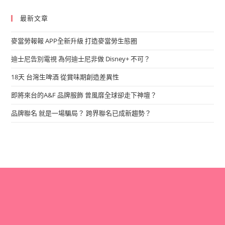
最新文章
麥當勞報報 APP全新升級 打造麥當勞生態圈
迪士尼告別電視 為何迪士尼非做 Disney+ 不可？
18天 台灣生啤酒 從賞味期創造差異性
即將來台的A&F 品牌服飾 曾風靡全球卻走下神壇？
品牌聯名 就是一場騙局？ 跨界聯名已成新趨勢？