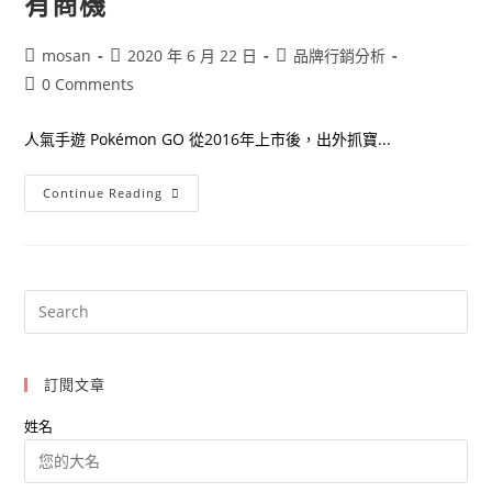
有商機
Post
Post
Post
mosan
2020 年 6 月 22 日
品牌行銷分析
author:
published:
category:
Post
0 Comments
comments:
人氣手遊 Pokémon GO 從2016年上市後，出外抓寶...
抓
Continue Reading
寶
熱
潮
難
以
擋
Pokémon
Go
處
處
有
商
訂閱文章
機
姓名