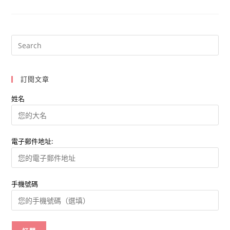
事
話
題
到
虛
擬
實
境
故
宮
博
訂閱文章
物
館
顛
姓名
覆
傳
統
印
象
電子郵件地址:
手機號碼