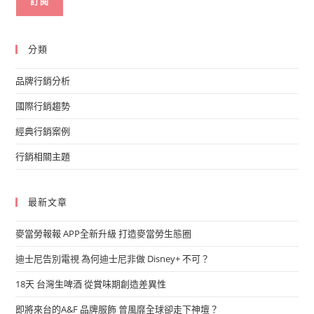
分類
品牌行銷分析
國際行銷趨勢
經典行銷案例
行銷相關主題
最新文章
麥當勞報報 APP全新升級 打造麥當勞生態圈
迪士尼告別電視 為何迪士尼非做 Disney+ 不可？
18天 台灣生啤酒 從賞味期創造差異性
即將來台的A&F 品牌服飾 曾風靡全球卻走下神壇？