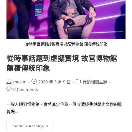
從時事話題到虛擬實境 故宮博物館 顛覆傳統印象
從時事話題到虛擬實境 故宮博物館
顛覆傳統印象
Post
Post
Post
mosan
2020 年 3 月 9 日
行銷相關主題
author:
published:
category:
Post
0 Comments
comments:
一般人聊到博物館，會將其定位為一個收藏經典與歷史文物的展
覽場...
從
Continue Reading
時