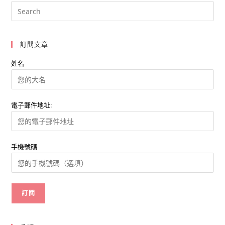
人
包
讓
你
用
Line
訂閱文章
即
時
傳
姓名
遞
新
年
祝
福！
電子郵件地址:
手機號碼