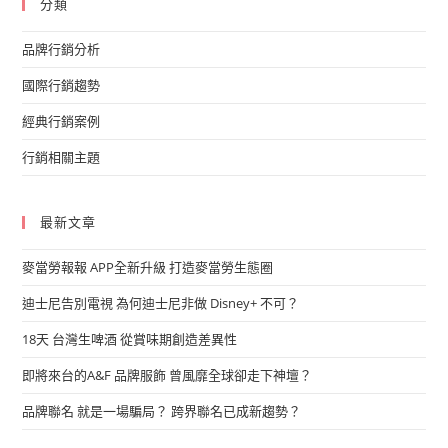
分類
品牌行銷分析
國際行銷趨勢
經典行銷案例
行銷相關主題
最新文章
麥當勞報報 APP全新升級 打造麥當勞生態圈
迪士尼告別電視 為何迪士尼非做 Disney+ 不可？
18天 台灣生啤酒 從賞味期創造差異性
即將來台的A&F 品牌服飾 曾風靡全球卻走下神壇？
品牌聯名 就是一場騙局？ 跨界聯名已成新趨勢？