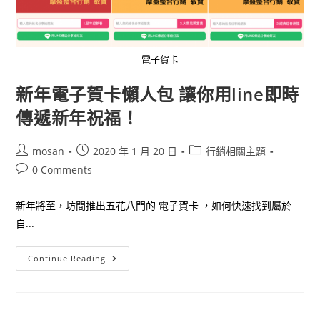
電子賀卡
新年電子賀卡懶人包 讓你用line即時
傳遞新年祝福！
Post
Post
Post
mosan
2020 年 1 月 20 日
行銷相關主題
author:
published:
category:
Post
0 Comments
comments:
新年將至，坊間推出五花八門的 電子賀卡 ，如何快速找到屬於
自...
新
Continue Reading
年
電
子
賀
卡
懶