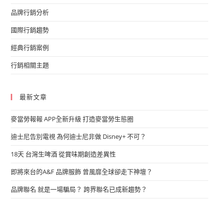
品牌行銷分析
國際行銷趨勢
經典行銷案例
行銷相關主題
最新文章
麥當勞報報 APP全新升級 打造麥當勞生態圈
迪士尼告別電視 為何迪士尼非做 Disney+ 不可？
18天 台灣生啤酒 從賞味期創造差異性
即將來台的A&F 品牌服飾 曾風靡全球卻走下神壇？
品牌聯名 就是一場騙局？ 跨界聯名已成新趨勢？