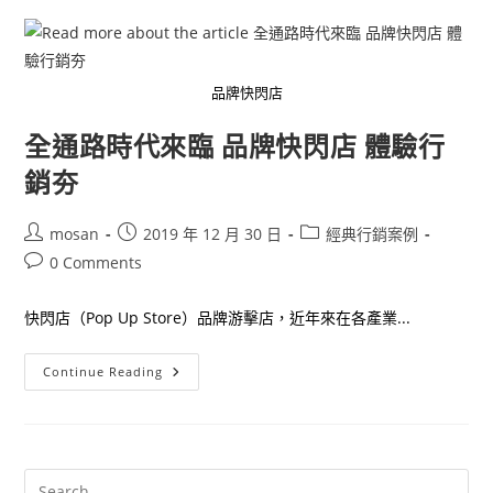
體
驗
改
造
捷
運
品牌快閃店
站
成
打
全通路時代來臨 品牌快閃店 體驗行
卡
新
銷夯
熱
點
Post
Post
Post
mosan
2019 年 12 月 30 日
經典行銷案例
author:
published:
category:
Post
0 Comments
comments:
快閃店（Pop Up Store）品牌游擊店，近年來在各產業...
全
Continue Reading
通
路
時
代
來
臨
品