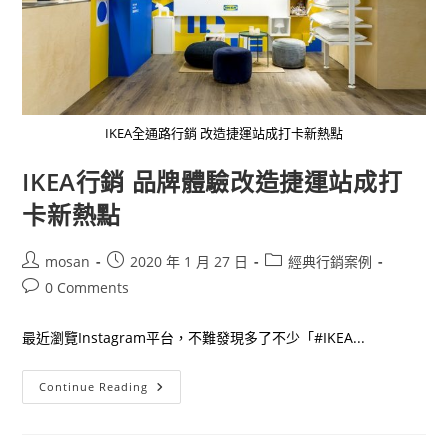
IKEA全通路行銷 改造捷運站成打卡新熱點
IKEA行銷 品牌體驗改造捷運站成打
卡新熱點
Post
Post
Post
mosan
2020 年 1 月 27 日
經典行銷案例
author:
published:
category:
Post
0 Comments
comments:
最近瀏覽Instagram平台，不難發現多了不少「#IKEA...
IKEA
Continue Reading
行
銷
品
牌