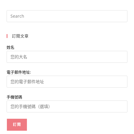
衝
擊
各
產
業，
業
者
應
如
訂閱文章
何
挽
回
姓名
業
績?
電子郵件地址:
手機號碼