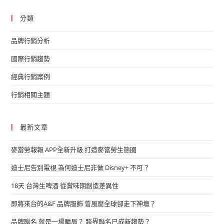
分類
品牌行銷分析
國際行銷趨勢
經典行銷案例
行銷相關主題
最新文章
麥當勞報報 APP全新升級 打造麥當勞生態圈
迪士尼告別電視 為何迪士尼非做 Disney+ 不可？
18天 台灣生啤酒 從賞味期創造差異性
即將來台的A&F 品牌服飾 曾風靡全球卻走下神壇？
品牌聯名 就是一場騙局？ 跨界聯名已成新趨勢？