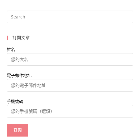
衝
擊
各
產
業，
業
者
應
如
訂閱文章
何
挽
回
姓名
業
績?
電子郵件地址:
手機號碼