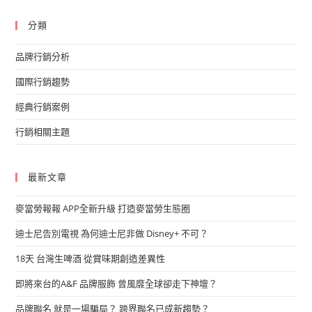
分類
品牌行銷分析
國際行銷趨勢
經典行銷案例
行銷相關主題
最新文章
麥當勞報報 APP全新升級 打造麥當勞生態圈
迪士尼告別電視 為何迪士尼非做 Disney+ 不可？
18天 台灣生啤酒 從賞味期創造差異性
即將來台的A&F 品牌服飾 曾風靡全球卻走下神壇？
品牌聯名 就是一場騙局？ 跨界聯名已成新趨勢？