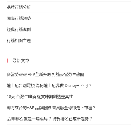
品牌行銷分析
國際行銷趨勢
經典行銷案例
行銷相關主題
最新文章
麥當勞報報 APP全新升級 打造麥當勞生態圈
迪士尼告別電視 為何迪士尼非做 Disney+ 不可？
18天 台灣生啤酒 從賞味期創造差異性
即將來台的A&F 品牌服飾 曾風靡全球卻走下神壇？
品牌聯名 就是一場騙局？ 跨界聯名已成新趨勢？