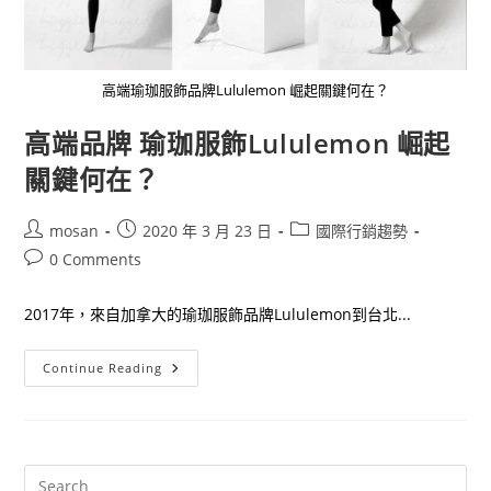
高端瑜珈服飾品牌Lululemon 崛起關鍵何在？
高端品牌 瑜珈服飾Lululemon 崛起
關鍵何在？
Post
Post
Post
mosan
2020 年 3 月 23 日
國際行銷趨勢
author:
published:
category:
Post
0 Comments
comments:
2017年，來自加拿大的瑜珈服飾品牌Lululemon到台北...
高
Continue Reading
端
品
牌
瑜
珈
服
飾
Lululemon