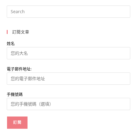
銷
？
掌
握
各
種
行
訂閱文章
銷
工
具
姓名
創
造
最
高
效
益
電子郵件地址:
手機號碼