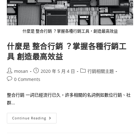
什麼是 整合行銷 ？掌握各種行銷工具，創造最高效益
什麼是 整合行銷 ？掌握各種行銷工
具 創造最高效益
Post
Post
Post
mosan
2020 年 5 月 4 日
行銷相關主題
author:
published:
category:
Post
0 Comments
comments:
整合行銷 一詞已經流行已久，許多相關的名詞例如數位行銷、社
群...
什
Continue Reading
麼
是
整
合
行