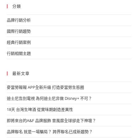
分類
品牌行銷分析
國際行銷趨勢
經典行銷案例
行銷相關主題
最新文章
麥當勞報報 APP全新升級 打造麥當勞生態圈
迪士尼告別電視 為何迪士尼非做 Disney+ 不可？
18天 台灣生啤酒 從賞味期創造差異性
即將來台的A&F 品牌服飾 曾風靡全球卻走下神壇？
品牌聯名 就是一場騙局？ 跨界聯名已成新趨勢？