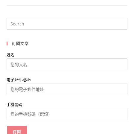
食
餅
乾
之
王
Oreo
如
何
與
消
訂閱文章
費
者
同
姓名
樂
電子郵件地址:
手機號碼