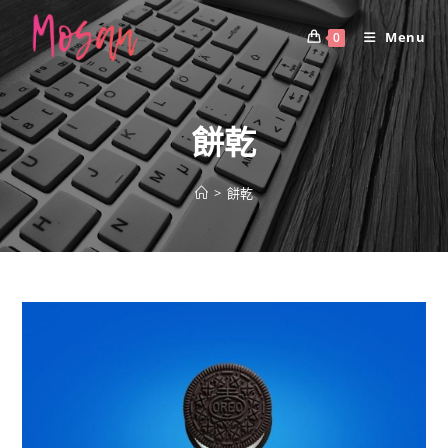
Skip
to
Menu
0
content
餅乾
>
餅乾