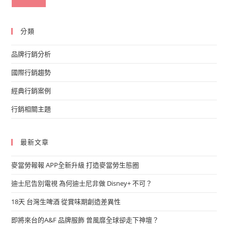
分類
品牌行銷分析
國際行銷趨勢
經典行銷案例
行銷相關主題
最新文章
麥當勞報報 APP全新升級 打造麥當勞生態圈
迪士尼告別電視 為何迪士尼非做 Disney+ 不可？
18天 台灣生啤酒 從賞味期創造差異性
即將來台的A&F 品牌服飾 曾風靡全球卻走下神壇？