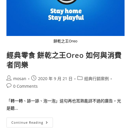
餅乾之王Oreo
經典零食 餅乾之王Oreo 如何與消費
者同樂
Post
Post
Post
mosan
2020 年 9 月 21 日
經典行銷案例
author:
published:
category:
Post
0 Comments
comments:
「轉一轉、舔一舔、泡一泡」這句再也耳熟能詳不過的廣告，光
是聽...
經
Continue Reading
典
零