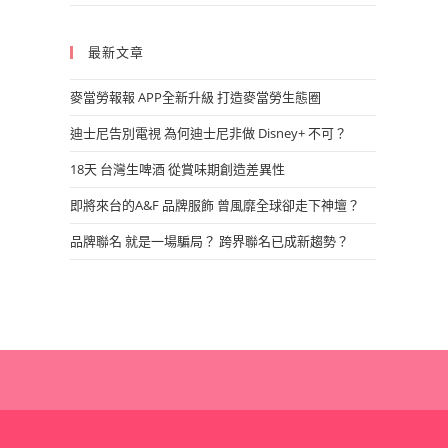
最新文章
麥當勞報報 APP全新升級 打造麥當勞生態圈
迪士尼告別電視 為何迪士尼非做 Disney+ 不可？
18天 台灣生啤酒 從賞味期創造差異性
即將來台的A&F 品牌服飾 曾風靡全球卻走下神壇？
品牌聯名 就是一場騙局？ 跨界聯名已成新趨勢？