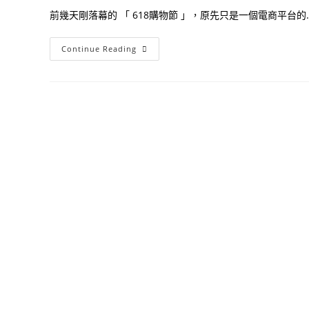
前幾天剛落幕的 「 618購物節 」，原先只是一個電商平台的..
618
Continue Reading
購
物
節
疫
情
時
代
電
商
該
如
何
行
銷