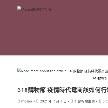
Skip
to
content
618購物
618購物節 疫情時代電商該如何行
Post
Post
Post
Post
mosan
2021 年 7 月 1 日
行銷相關主題
0 
author:
published:
category:
comm