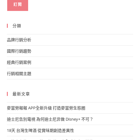
分類
品牌行銷分析
國際行銷趨勢
經典行銷案例
行銷相關主題
最新文章
麥當勞報報 APP全新升級 打造麥當勞生態圈
迪士尼告別電視 為何迪士尼非做 Disney+ 不可？
18天 台灣生啤酒 從賞味期創造差異性