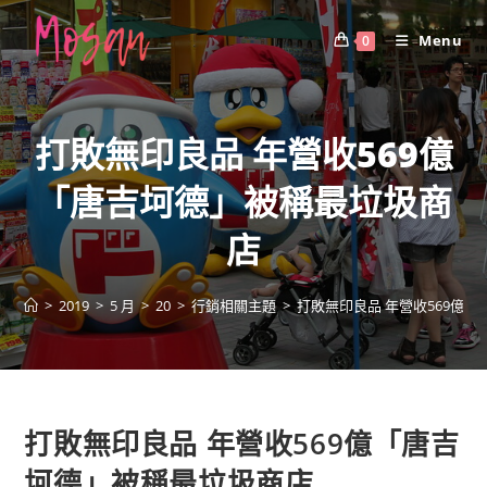
Skip
to
Menu
0
content
打敗無印良品 年營收569億
「唐吉坷德」被稱最垃圾商
店
>
2019
>
5 月
>
20
>
行銷相關主題
>
打敗無印良品 年營收569億
打敗無印良品 年營收569億「唐吉
坷德」被稱最垃圾商店