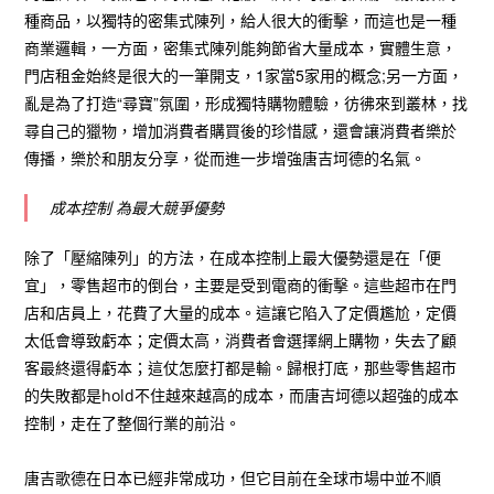
種商品，以獨特的密集式陳列，給人很大的衝擊，而這也是一種
商業邏輯，一方面，密集式陳列能夠節省大量成本，實體生意，
門店租金始終是很大的一筆開支，1家當5家用的概念;另一方面，
亂是為了打造“尋寶”氛圍，形成獨特購物體驗，彷彿來到叢林，找
尋自己的獵物，增加消費者購買後的珍惜感，還會讓消費者樂於
傳播，樂於和朋友分享，從而進一步增強唐吉坷德的名氣。
成本控制 為最大競爭優勢
除了「壓縮陳列」的方法，在成本控制上最大優勢還是在「便
宜」，
零售超市的倒台，主要是受到電商的衝擊。這些超市在門
店和店員上，花費了大量的成本。這讓它陷入了定價尷尬，定價
太低會導致虧本；定價太高，消費者會選擇網上購物，失去了顧
客最終還得虧本；這仗怎麼打都是輸。歸根打底，那些零售超市
的失敗都是hold不住越來越高的成本，而唐吉坷德以超強的成本
控制，走在了整個行業的前沿。
唐吉歌德在日本已經非常成功，但它目前在全球市場中並不順