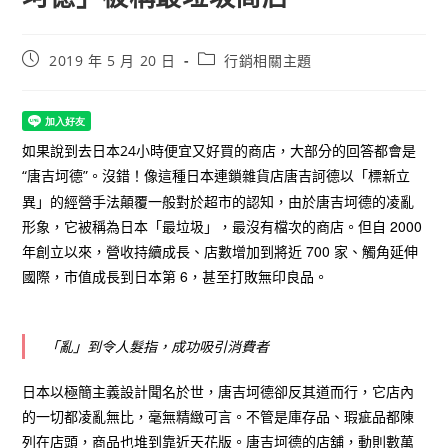
Post
Post
2019 年 5 月 20 日
行銷相關主題
published:
category:
如果說到去日本24小時便宜又好買的商店，大部分的回答都會是
“唐吉坷德”。沒錯！像這種日本連鎖雜貨店唐吉訶德以
「標新立
異」
的經營手法顛覆一般對於超市的認知，由於唐吉坷德的凌亂
形象，它被稱為日本「最垃圾」，最沒有檔次的商店。但自 2000
年創立以來，營收持續成長、店數增加到將近 700 家、觸角延伸
國際，市值成長到日本第 6，甚至打敗無印良品。
「亂」到令人髮指，成功吸引消費者
日本以極簡主義設計聞名於世，唐吉坷德卻反其道而行，它店內
的一切都凌亂無比，毫無精緻可言。不管是庫存品、瑕疵品都陳
列在店頭，商品也堆到靠近天花版。唐吉坷德的店舖，動則數萬