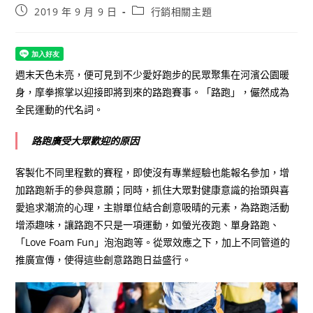
Post
Post
2019 年 9 月 9 日
行銷相關主題
published:
category:
週末天色未亮，便可見到不少愛好跑步的民眾聚集在河濱公園暖
身，摩拳擦掌以迎接即將到來的路跑賽事。「路跑」，儼然成為
全民運動的代名詞。
路跑廣受大眾歡迎的原因
客製化不同里程數的賽程，即使沒有專業經驗也能報名參加，增
加路跑新手的參與意願；同時，抓住大眾對健康意識的抬頭與喜
愛追求潮流的心理，主辦單位結合創意吸晴的元素，為路跑活動
增添趣味，讓路跑不只是一項運動，如螢光夜跑
、
單身路跑、
「Love Foam Fun」泡泡跑等。從眾效應之下，加上不同管道的
推廣宣傳，使得這些創意路跑日益盛行。