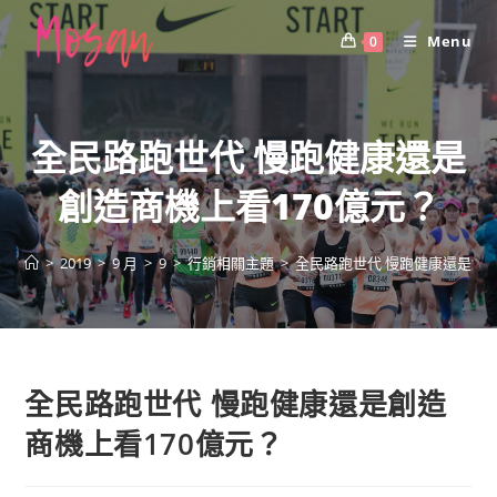
Skip
to
Menu
0
content
全民路跑世代 慢跑健康還是
創造商機上看170億元？
>
2019
>
9 月
>
9
>
行銷相關主題
>
全民路跑世代 慢跑健康還是創造
全民路跑世代 慢跑健康還是創造
商機上看170億元？