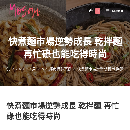
Skip
to
Menu
0
content
快煮麵市場逆勢成長 乾拌麵
再忙碌也能吃得時尚
>
2020
>
7 月
>
6
>
經典行銷案例
>
快煮麵市場逆勢成長 乾拌麵 
快煮麵市場逆勢成長 乾拌麵 再忙
碌也能吃得時尚