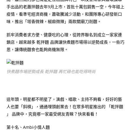
手出品的老蕭拌麵去年9月上市，首批十萬包銷售一空，今年碰上
疫情，看準宅經濟商機，蕭敬騰減少活動，和團隊專心研發新口
味，推出「塔香微辣，椒麻微辣」兩款關廟刀削麵。
抓牢消費者求方便、健康吃的心理，從跨界聯名到成立一家家連
鎖店，越來越多 乾拌麵 品牌讓快煮麵市場得以逆勢成長，一些巧
思，讓傳統麵食也能夠商機無限。
快煮麵市場逆勢成長 乾拌麵 再忙碌也能吃得時尚
這年頭，明星都不明星了，演戲、唱歌、主持不夠看，好好的藝
人也要「斜槓」，通通埋頭創業去！在眾多明星推出的 「乾拌麵
」 品牌中，究竟哪一家最受網友青睞？快來看看！
第十名、Ambi小情人麵