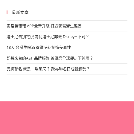
最新文章
麥當勞報報 APP全新升級 打造麥當勞生態圈
迪士尼告別電視 為何迪士尼非做 Disney+ 不可？
18天 台灣生啤酒 從賞味期創造差異性
即將來台的A&F 品牌服飾 曾風靡全球卻走下神壇？
品牌聯名 就是一場騙局？ 跨界聯名已成新趨勢？