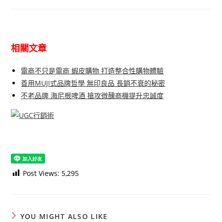
相關文章
電商不只是電商 蝦皮購物 打造整合性購物體驗
善用MUJI式品牌哲學 無印良品 長銷不衰的秘密
不老品牌 海尼根啤酒 搶攻微醺商機提升忠誠度
Post Views:
5,295
YOU MIGHT ALSO LIKE