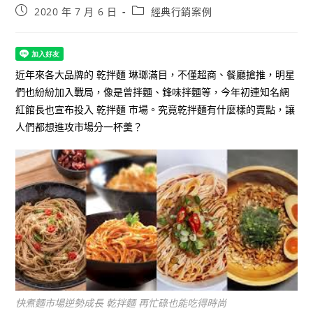
Post
Post
2020 年 7 月 6 日
經典行銷案例
published:
category:
近年來各大品牌的 乾拌麵 琳瑯滿目，不僅超商、餐廳搶推，明星
們也紛紛加入戰局，
像是曾拌麵、鋒味拌麵等，今年初連知名網
紅館長也宣布投入 乾拌麵 市場。究竟乾拌麵有什麼樣的賣點，讓
人們都想進攻市場分一杯羹
？
快煮麵市場逆勢成長 乾拌麵 再忙碌也能吃得時尚