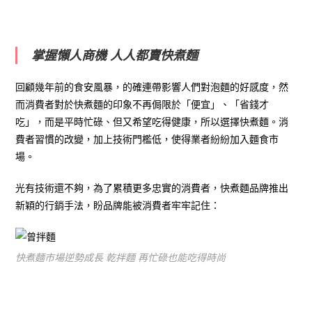
掌握懶人商機 人人都賣快煮麵
回顧幾年前的食安風暴，的確連帶影響人們對泡麵的好感度，然
而消費者對於快煮麵的印象不再侷限於「便宜」、「省錢才
吃」，而是平時忙碌、但又希望吃得健康，所以選擇快煮麵。消
費者習慣的改變，加上技術門檻低，使得業者紛紛加入麵食市
場。
光有技術還不夠，為了累積更多忠實的消費者，快煮麵品牌推出
新穎的行銷手法，盼品牌能被消費者牢牢記住：
快煮麵市場逆勢成長 乾拌麵 再忙碌也能吃得時尚