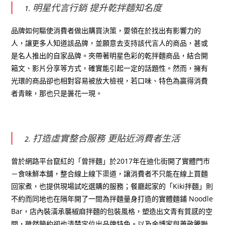
明星代言行銷 提升乾拌麵知名度
品牌如何驅使消費者做出購買決策，要領在於找出有影響力的
人，讓更多人知道該品牌，並願意去支持該代言人的商品，甚或
是名人推出的自家品牌。夾帶著明星色彩的乾拌麵商品，結合開
箱文、影片分享等方式，確實能引起一定的話題性。然而，擁有
光環的商品卻也相對容易被放大檢視，若口味、特色為贏得消費
者青睞，那也只是曇花一現。
打造虛實整合服務 更貼近消費者生活
曾於網路平台竄紅的「曾拌麵」於2017年在迪化街開了實體門市
－食味鮮本舖，整合線上線下渠道，讓消費者不只能在線上買麵
回家煮，也提供現場試吃選購的服務；餐廳起家的「Kiki拌麵」則
不約而同地也在隔年開了一間為拌麵量身打造的實體麵鋪 Noodle
Bar，店內裝潢承襲椒麻拌麵的包裝風格，塑造出文青有質感的空
間，雖然簡約卻也清楚定位出品牌特色。以及金博家與蕭敬騰聯