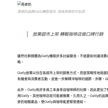
燕麥奶品牌Oatly轉型成功 成為燕麥奶代名詞
放棄超市上架 轉戰咖啡店做口碑行銷
雖然社群媒體為
Oatly
賺取許多討論聲浪，不過要如何讓消費
略。
Oatly
放棄以往在各超市上架的銷售方式，而是策略性地挑選
有機會與消費者互動，並進一步解釋沖咖啡的細節、步驟，
此外，
Oatly
有許多員工本身來自咖啡師的社群，因此更加了
用
Oatly
，其他咖啡店就可能被推薦，久而久之，
Oatly
的品
麥奶相關產品，使
Oatly
與咖啡能更緊密連結。