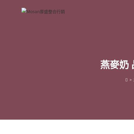
Skip
to
content
燕麥奶 
>