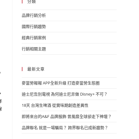
分類
品牌行銷分析
國際行銷趨勢
經典行銷案例
行銷相關主題
最新文章
為
麥當勞報報 APP全新升級 打造麥當勞生態圈
，
迪士尼告別電視 為何迪士尼非做 Disney+ 不可？
年
18天 台灣生啤酒 從賞味期創造差異性
保
即將來台的A&F 品牌服飾 曾風靡全球卻走下神壇？
品牌聯名 就是一場騙局？ 跨界聯名已成新趨勢？