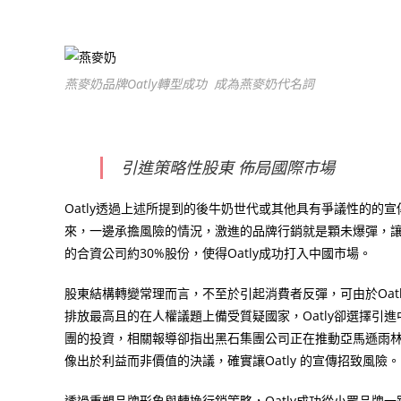
燕麥奶品牌Oatly轉型成功 成為燕麥奶代名詞
引進策略性股東 佈局國際市場
Oatly
透過上述所提到的後牛奶世代或其他具有爭議性的的宣
來，一邊承擔風險的情況，激進的品牌行銷就是顆未爆彈，
的合資公司約
30%
股份，使得
Oatly
成功打入中國市場。
股東結構轉變常理而言，不至於引起消費者反彈，可由於
Oat
排放最高且的在人權議題上備受質疑國家，
Oatly
卻選擇引進
團的投資，相關報導卻指出黑石集團公司正在推動亞馬遜雨
像出於利益而非價值的決議，確實讓
Oatly
的宣傳招致風險。
透過重塑品牌形象與轉換行銷策略，
Oatly
成功從小眾品牌一