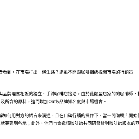
者看到，在市場打出一條生路？還離不開跟咖啡捆綁撬開市場的行銷策
與品牌理念相近的獨立、手沖咖啡店接洽，由於此類型店家的的咖啡師，
以及所含的原料，進而增加
Oatly
品牌知名度與市場機會。
解如何用對方的語言來溝通，且在口碑行銷的操作下，當一間咖啡店開始
牌就蔓延到各地；此外，他們也會邀請咖啡師共同研發針對咖啡師版本的