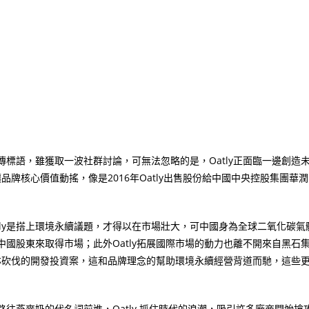
傳標語，雖獲取一波社群討論，可無法忽略的是，
Oatly
正面臨一邊創造
讓品牌核心價值動搖，像是
2016
年
Oatly
出售股份給中國中央控股集團華潤
ly
是搭上環境永續議題，才得以在市場壯大，可中國身為全球二氧化碳氣
中國股東來取得市場；此外
Oatly
拓展國際市場的動力也離不開來自黑石
林砍伐的開發投資案，這和品牌理念的幫助環境永續經營背道而馳，這些
路往燕麥奶的代名詞前進，
Oatly
抓住時代的浪潮，吸引許多廠商開始搶