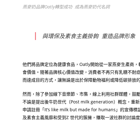
燕麥奶品牌Oatly轉型成功 成為燕麥奶代名詞
與環保及素食主義掛鉤
重造品牌形象
他們將品牌定位為健康食品，
Oatly
開始從一家燕麥生產商，
會價值。隨著品牌核心價值改變，消費者不再只有乳糖不耐
而達成目的方式，讓無論是出於保障動物福利或降低碳排放
然而，除了參加線下音樂節、市集，線上利用社群媒體，鼓
不論是提出後牛奶世代（
Post milk generation
）概念，重新
申請註冊「
It’s like milk but made for humans
」的宣傳標
及素食主義風靡和受到
Z
世代的簇擁，賺取一波社群的討論度