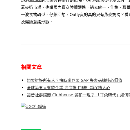
燕麥奶市場，也讓國內廠商陸續跟進，過去統一、佳格、聯
一波食物轉型。仔細回想，
Oatly
賣的真的只有燕麥奶嗎？看
及健康意識形態。
相關文章
想要討好所有人？快時尚巨頭 GAP 失去品牌核心價值
全球第五大餐飲企業 海底撈 口碑行銷深植人心
語音社群媒體 Clubhouse 曇花一現？ 「耳朵時代」如