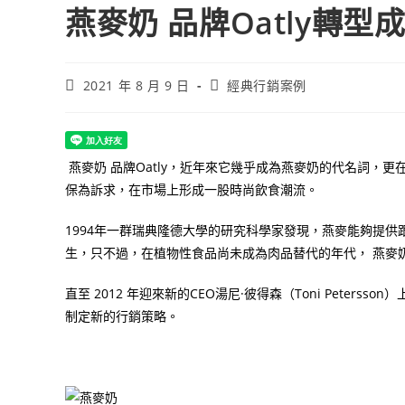
燕麥奶 品牌Oatly轉型
Post
Post
2021 年 8 月 9 日
經典行銷案例
published:
category:
燕麥奶 品牌
Oatly
，近年來它幾乎成為燕麥奶的代名詞，更
保為訴求，在市場上形成一股時尚飲食潮流。
1994
年一群瑞典隆德大學的研究科學家發現，燕麥能夠提供
生，只不過，在植物性食品尚未成為肉品替代的年代， 燕麥
直至
2012
年迎來新的
CEO
湯尼
·
彼得森（
Toni Petersson
）
制定新的行銷策略。