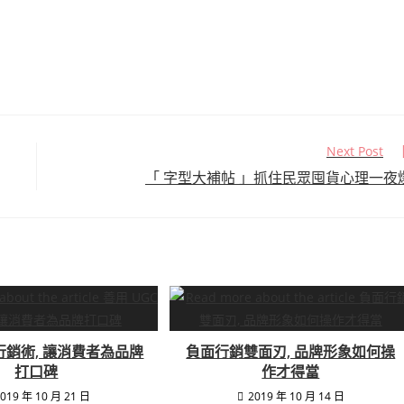
Next Post
「 字型大補帖 」抓住民眾囤貨心理一夜
C行銷術, 讓消費者為品牌
負面行銷雙面刃, 品牌形象如何操
打口碑
作才得當
019 年 10 月 21 日
2019 年 10 月 14 日