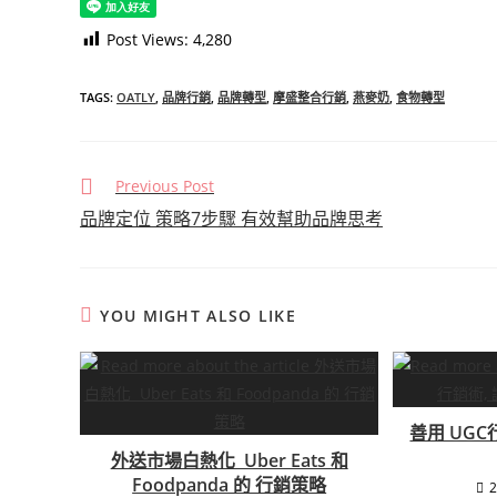
Post Views:
4,280
TAGS
:
OATLY
,
品牌行銷
,
品牌轉型
,
摩盛整合行銷
,
燕麥奶
,
食物轉型
Read
Previous Post
more
品牌定位 策略7步驟 有效幫助品牌思考
articles
YOU MIGHT ALSO LIKE
善用 UG
外送市場白熱化 Uber Eats 和
Foodpanda 的 行銷策略
2