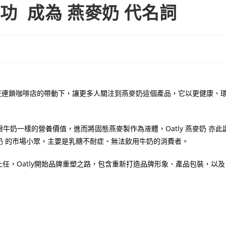
成功 成為 燕麥奶 代名詞
在連鎖咖啡店的帶動下，讓更多人關注到燕麥奶這個產品，它以更健康、
跟牛奶一樣的營養價值，進而將固態燕麥製作為液體，
Oatly
燕麥奶 亦此
奶 的市場小眾，主要是乳糖不耐症、無法飲用牛奶的消費者。
上任，
Oatly
開始品牌重塑之路，包含重新打造品牌形象、產品包裝，以及