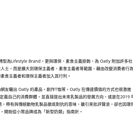
轉型為
Lifestyle Brand
，更與環保、素食主義掛鉤，為
Oatly
附加許多社
症人士，而是擴大到環保主義者、素食主義者等範圍，藉由改變消費者行
的素食主義者和環保主義者加入其行列。
勵網友曬出
Oatly
的產品，創作
T
恤等，
Oatly
在傳達價值的方式也很激進
定義自己的消費群體，並直接提出未來乳製品的發展方向，或是在
2019
語，帶有與傳統動物乳製品徹底對抗的意味，雖引來批評聲浪，卻也因環
，開始從小眾品牌成為「新型奶類」指南針。