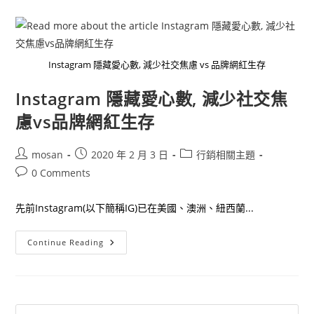
家
二
師
兄
打
造
獨
Instagram 隱藏愛心數, 減少社交焦慮 vs 品牌網紅生存
門
行
銷
Instagram 隱藏愛心數, 減少社交焦
術，
內
慮vs品牌網紅生存
容
行
銷
怎
Post
Post
Post
mosan
2020 年 2 月 3 日
行銷相關主題
麼
做？
author:
published:
category:
Post
0 Comments
comments:
先前Instagram(以下簡稱IG)已在美國、澳洲、紐西蘭...
Instagram
Continue Reading
隱
藏
愛
心
數,
減
少