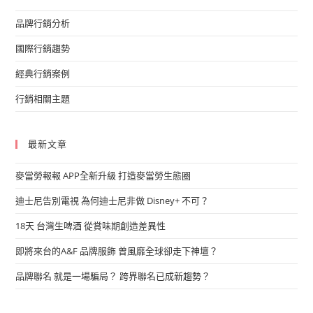
品牌行銷分析
國際行銷趨勢
經典行銷案例
行銷相關主題
最新文章
麥當勞報報 APP全新升級 打造麥當勞生態圈
迪士尼告別電視 為何迪士尼非做 Disney+ 不可？
18天 台灣生啤酒 從賞味期創造差異性
即將來台的A&F 品牌服飾 曾風靡全球卻走下神壇？
品牌聯名 就是一場騙局？ 跨界聯名已成新趨勢？