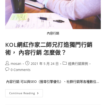
內容行銷
KOL網紅作家二師兄打造獨門行銷
術， 內容行銷 怎麼做？
Post
Post
Post
mosan
2021 年 5 月 24 日
經典行銷案例
author:
published:
category:
Post
0 Comments
comments:
內容行銷 可以與SEO（搜尋引擎優化）、社群行銷等各種數位...
KOL
Continue Reading
網
紅
作