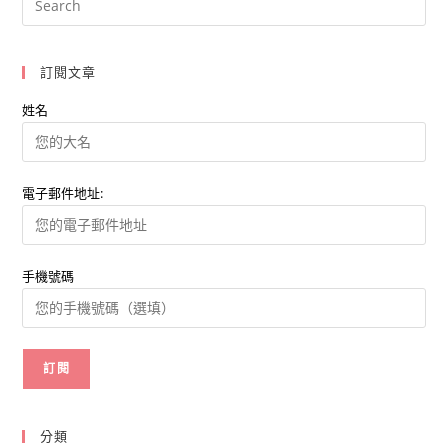
社
交
焦
慮
Vs
訂閱文章
品
牌
網
姓名
紅
生
存
電子郵件地址:
手機號碼
分類