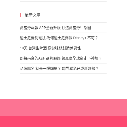
最新文章
麥當勞報報 APP全新升級 打造麥當勞生態圈
迪士尼告別電視 為何迪士尼非做 Disney+ 不可？
18天 台灣生啤酒 從賞味期創造差異性
即將來台的A&F 品牌服飾 曾風靡全球卻走下神壇？
品牌聯名 就是一場騙局？ 跨界聯名已成新趨勢？