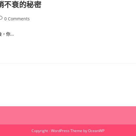
長銷不衰的秘密
ost
0 Comments
omments:
你...
Copyright - WordPress Theme by OceanWP