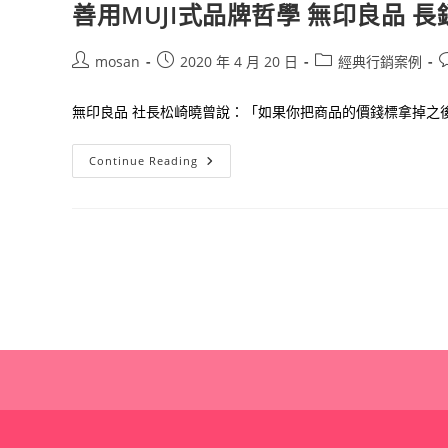
善用MUJI式品牌哲學 無印良品 
Post
Post
Post
P
mosan
2020 年 4 月 20 日
經典行銷案例
author:
published:
category:
c
無印良品 社長松崎曉曾說：「如果你把商品的價錢標拿掉之後，
善
Continue Reading
用
MUJI
式
品
牌
哲
學
無
印
良
品
長
銷
不
衰
的
秘
密