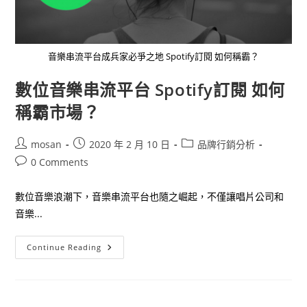
音樂串流平台成兵家必爭之地 Spotify訂閱 如何稱霸？
數位音樂串流平台 Spotify訂閱 如何
稱霸市場？
Post
Post
Post
mosan
2020 年 2 月 10 日
品牌行銷分析
author:
published:
category:
Post
0 Comments
comments:
數位音樂浪潮下，音樂串流平台也隨之崛起，不僅讓唱片公司和
音樂...
數
Continue Reading
位
音
樂
串
流
平