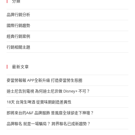
分類
品牌行銷分析
國際行銷趨勢
經典行銷案例
行銷相關主題
最新文章
麥當勞報報 APP全新升級 打造麥當勞生態圈
迪士尼告別電視 為何迪士尼非做 Disney+ 不可？
18天 台灣生啤酒 從賞味期創造差異性
即將來台的A&F 品牌服飾 曾風靡全球卻走下神壇？
品牌聯名 就是一場騙局？ 跨界聯名已成新趨勢？