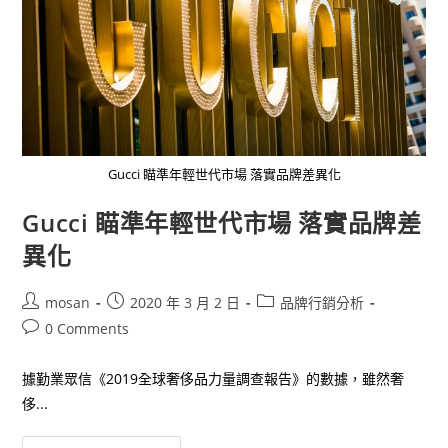
Gucci 瞄準年輕世代市場 落實品牌差異化
Gucci 瞄準年輕世代市場 落實品牌差
異化
Post
Post
Post
mosan
2020 年 3 月 2 日
品牌行銷分析
author:
published:
category:
Post
0 Comments
comments:
據勤業眾信《2019全球奢侈品力量調查報告》的數據，雖然奢
侈...