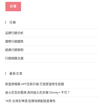
分類
品牌行銷分析
國際行銷趨勢
經典行銷案例
行銷相關主題
最新文章
麥當勞報報 APP全新升級 打造麥當勞生態圈
迪士尼告別電視 為何迪士尼非做 Disney+ 不可？
18天 台灣生啤酒 從賞味期創造差異性