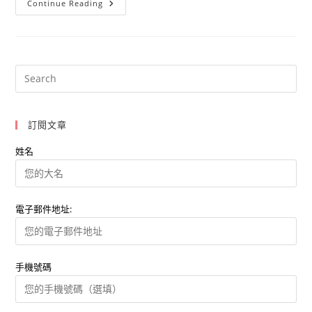
Gucci
Continue Reading
瞄
準
年
輕
世
代
市
場
落
實
品
牌
訂閱文章
差
異
化
姓名
電子郵件地址:
手機號碼