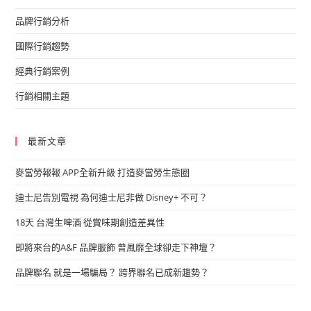
品牌行銷分析
國際行銷趨勢
經典行銷案例
行銷相關主題
最新文章
麥當勞報報 APP全新升級 打造麥當勞生態圈
迪士尼告別電視 為何迪士尼非做 Disney+ 不可？
18天 台灣生啤酒 從賞味期創造差異性
即將來台的A&F 品牌服飾 曾風靡全球卻走下神壇？
品牌聯名 就是一場騙局？ 跨界聯名已成新趨勢？