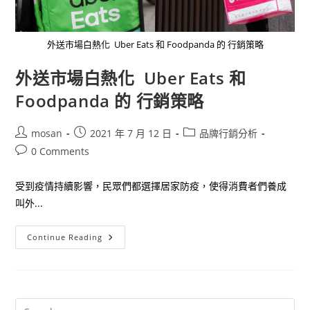
外送市場白熱化 Uber Eats 和 Foodpanda 的 行銷策略
外送市場白熱化 Uber Eats 和
Foodpanda 的 行銷策略
Post
Post
Post
mosan
2021 年 7 月 12 日
品牌行銷分析
author:
published:
category:
Post
0 Comments
comments:
受到疫情持續影響，民眾們都選擇居家防疫，使得消費者們養成
叫外...
外
Continue Reading
送
市
場
白
熱
化
Uber