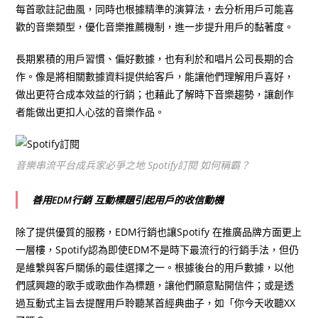
每首歌註記曲風，同時也根據精準的演算法，去分析用戶可能喜
歡的音樂類型，優化音樂推薦機制，進一步提升用戶的黏著度。
長期累積的用戶習慣、偏好數據，也有利於和唱片公司長期的合
作。像是將相關數據資料提供給客戶，能讓他們理解用戶喜好，
做出更符合成本效益的行銷；也藉此了解時下音樂趨勢，讓創作
者能做出更扣人心弦的音樂作品。
音樂串流平台成兵家必爭之地 Spotify訂閱 如何稱霸？
善用EDM行銷 互動標題引起用戶的收信動機
除了提供優質的服務，EDM行銷也讓Spotify 在推廣品牌方面更上
一層樓，Spotify認為即使EDM不是時下最流行的行銷手法，但仍
是維繫與客戶關係的最佳選擇之一。根據後台的用戶數據，以他
們感興趣的歌手或歌曲作為標題，讓他們願意點開信件；或是透
過互動式主旨去提醒用戶聆聽某首經典曲子，如「你今天收聽XX