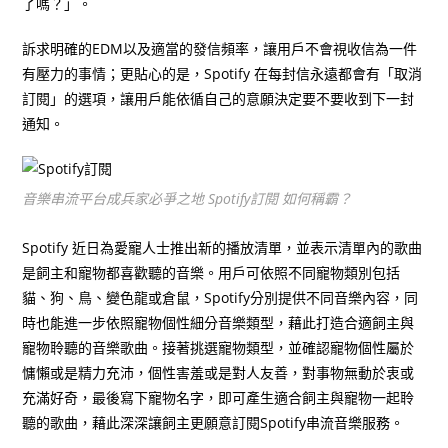
了嗎？」。
訴求明確的EDM以及適當的發信頻率，讓用戶不會視收信為一件
有壓力的事情；更貼心的是，Spotify 在每封信永遠都會有「取消
訂閱」的選項，讓用戶能依循自己的意願決定要不要收到下一封
通知。
音樂串流平台成兵家必爭之地 Spotify訂閱 如何稱霸？
Spotify 近日為愛寵人士推出新的播放清單，並表示清單內的歌曲
是飼主和寵物都喜歡聽的音樂。用戶可依照不同寵物類別包括
貓、狗、鳥、變色龍或倉鼠，Spotify分別提供不同音樂內容，同
時也能進一步依照寵物個性細分音樂類型，藉此打造合適飼主與
寵物聆聽的音樂歌曲。接著挑選寵物類型，並確認寵物個性屬於
慵懶或是精力充沛，個性害羞或是對人友善，對事物無動於衷或
充滿好奇，最後寫下寵物名字，即可產生適合飼主與寵物一起聆
聽的歌曲，藉此深深讓飼主更願意訂閱Spotify串流音樂服務。