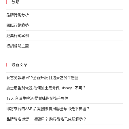
分類
品牌行銷分析
國際行銷趨勢
經典行銷案例
行銷相關主題
最新文章
麥當勞報報 APP全新升級 打造麥當勞生態圈
迪士尼告別電視 為何迪士尼非做 Disney+ 不可？
18天 台灣生啤酒 從賞味期創造差異性
即將來台的A&F 品牌服飾 曾風靡全球卻走下神壇？
品牌聯名 就是一場騙局？ 跨界聯名已成新趨勢？