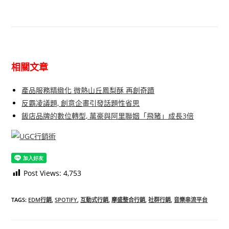
相關文章
產品服務精緻化 微熱山丘鳳梨酥 再創奇蹟
反霸凌議題, 創意企畫引發話題性省思
飯店品牌的數位轉型, 萬豪與阿里聯姻「飛豬」成長3倍
Post Views:
4,753
TAGS
:
EDM行銷
,
SPOTIFY
,
互動式行銷
,
摩盛整合行銷
,
社群行銷
,
音樂串流平台