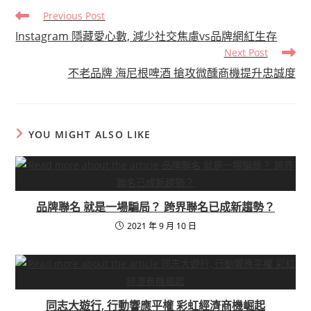
Read
Previous Post
more
Instagram 隱藏愛心數, 減少社交焦慮vs品牌網紅生存
articles
Next Post
不老品牌 海尼根啤酒 搶攻微醺商機提升忠誠度
YOU MIGHT ALSO LIKE
品牌聯名 就是一場騙局？ 跨界聯名已成新趨勢？
2021 年 9 月 10 日
同志大遊行, 行動響應平權 彩虹經濟商機崛起